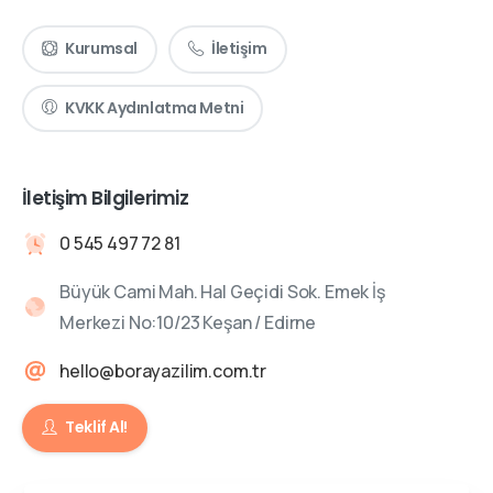
Kurumsal
İletişim
KVKK Aydınlatma Metni
İletişim Bilgilerimiz
0 545 497 72 81
Büyük Cami Mah. Hal Geçidi Sok. Emek İş
Merkezi No:10/23 Keşan / Edirne
hello@borayazilim.com.tr
Teklif Al!